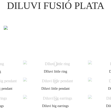
DILUVI FUSIÓ PLATA
g
DIluvi little ring
D
g pendant
Diluvi little pendant
Di
ngs
Diluvi big earrings
Dil