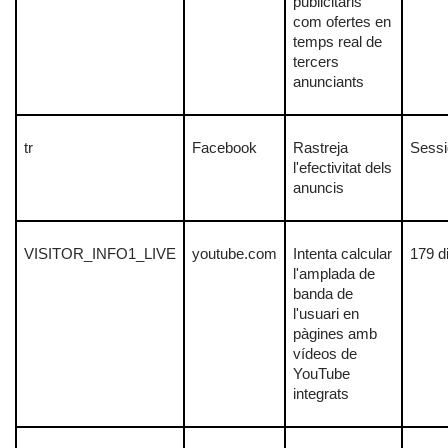
publicitaris
com ofertes en
temps real de
tercers
anunciants
tr
Facebook
Rastreja
Sessi
l'efectivitat dels
anuncis
VISITOR_INFO1_LIVE
youtube.com
Intenta calcular
179 d
l'amplada de
banda de
l'usuari en
pàgines amb
vídeos de
YouTube
integrats