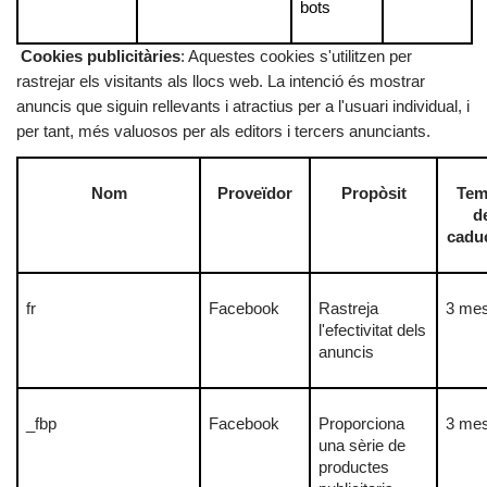
bots
Cookies publicitàries
: Aquestes cookies s'utilitzen per
rastrejar els visitants als llocs web. La intenció és mostrar
anuncis que siguin rellevants i atractius per a l'usuari individual, i
per tant, més valuosos per als editors i tercers anunciants.
Nom
Proveïdor
Propòsit
Tem
d
caduc
fr
Facebook
Rastreja
3 me
l'efectivitat dels
anuncis
_fbp
Facebook
Proporciona
3 me
una sèrie de
productes