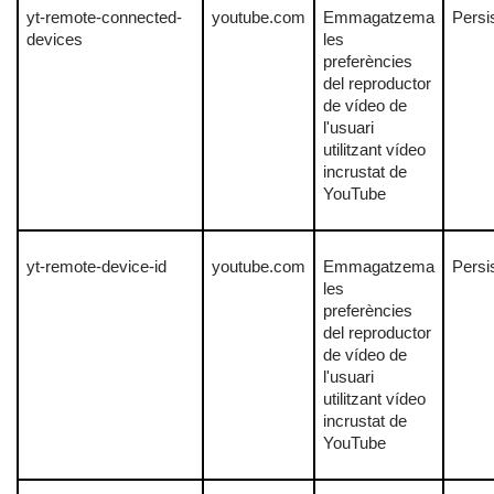
yt-remote-connected-
youtube.com
Emmagatzema
Persi
devices
les
preferències
del reproductor
de vídeo de
l'usuari
utilitzant vídeo
incrustat de
YouTube
yt-remote-device-id
youtube.com
Emmagatzema
Persi
les
preferències
del reproductor
de vídeo de
l'usuari
utilitzant vídeo
incrustat de
YouTube