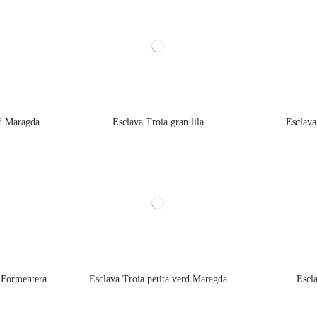
rd Maragda
Esclava Troia gran lila
Esclava
u Formentera
Esclava Troia petita verd Maragda
Escla