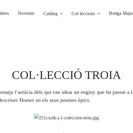
ltres
Novetats
Botiga Major
Catàleg
Col·leccions
COL·LECCIÓ TROIA
natja l’astúcia dels qui van idear un enginy que ha passat a la
a descriure Homer en els seus poemes èpics.