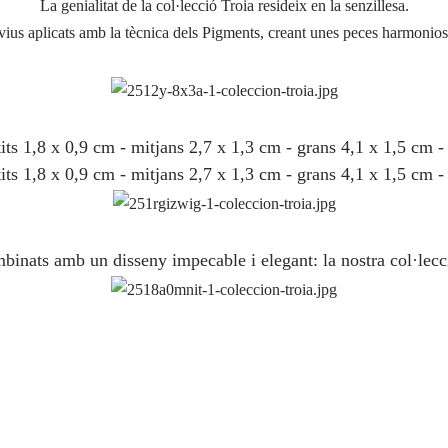
La genialitat de la col·lecció Troia resideix en la senzillesa.
vius aplicats amb la tècnica dels Pigments, creant unes peces harmoniose
ts 1,8 x 0,9 cm - mitjans 2,7 x 1,3 cm - grans 4,1 x 1,5 cm -
ts 1,8 x 0,9 cm - mitjans 2,7 x 1,3 cm - grans 4,1 x 1,5 cm -
ombinats amb un disseny impecable i elegant: la nostra col·lecc