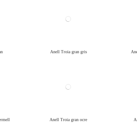
an
Anell Troia gran gris
Ane
ermell
Anell Troia gran ocre
A