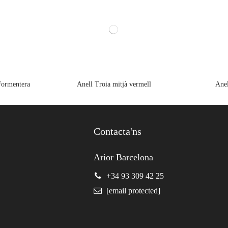
Formentera
Anell Troia mitjà vermell
Anel
Contacta'ns
Arior Barcelona
+34 93 309 42 25
[email protected]