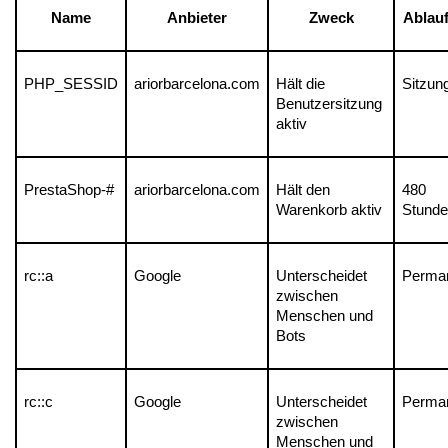
Name
Anbieter
Zweck
Ablauf
PHP_SESSID
ariorbarcelona.com
Hält die 
Sitzun
Benutzersitzung 
aktiv
PrestaShop-#
ariorbarcelona.com
Hält den 
480 
Warenkorb aktiv
Stunde
rc::a
Google
Unterscheidet 
Perma
zwischen 
Menschen und 
Bots
rc::c
Google
Unterscheidet 
Perma
zwischen 
Menschen und 