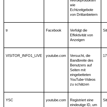
Werbeprodukten 
wie 
Echtzeitgebote 
von Drittanbietern
tr
Facebook
Verfolgt die 
Si
Effektivität von 
Anzeigen
VISITOR_INFO1_LIVE
youtube.com
Versucht, die 
17
Bandbreite des 
Benutzers auf 
Seiten mit 
eingebetteten 
YouTube-Videos 
zu schätzen
YSC
youtube.com
Registriert eine 
Si
eindeutige ID, um 