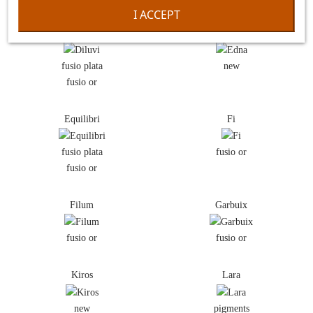
I ACCEPT
Diluvi
Edna
fusio plata
new
fusio or
Equilibri
Fi
fusio plata
fusio or
fusio or
Filum
Garbuix
fusio or
fusio or
Kiros
Lara
new
pigments