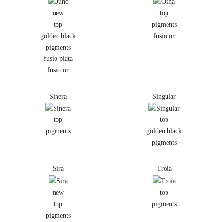
new
top
top
pigments
golden black
fusio or
pigments
fusio plata
fusio or
Sinera
Singular
top
top
pigments
golden black
pigments
Sira
Troia
new
top
top
pigments
pigments