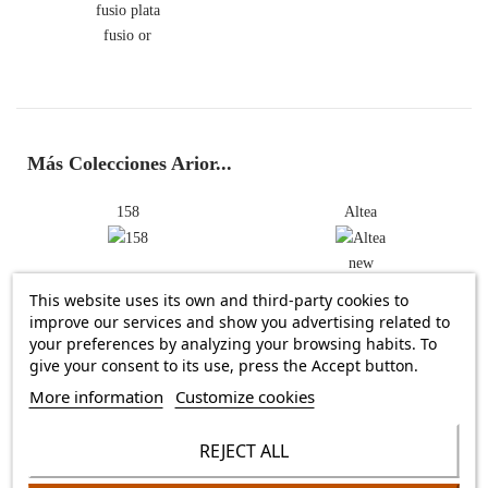
fusio plata
fusio or
Más Colecciones Arior...
158
Altea
new
This website uses its own and third-party cookies to
improve our services and show you advertising related to
Arusa
Circunval·lació
your preferences by analyzing your browsing habits. To
give your consent to its use, press the Accept button.
fusio or
fusio or
More information
Customize cookies
Dana
Delta
REJECT ALL
pigments
fusio or