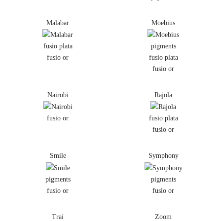
Malabar
Moebius
fusio plata
pigments
fusio or
fusio plata
fusio or
Nairobi
Rajola
fusio or
fusio plata
fusio or
Smile
Symphony
pigments
pigments
fusio or
fusio or
Trai
Zoom