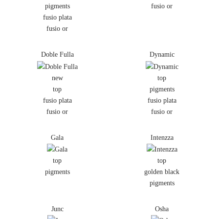
pigments
fusio or
fusio plata
fusio or
Doble Fulla
Dynamic
new
top
top
pigments
fusio plata
fusio plata
fusio or
fusio or
Gala
Intenzza
top
top
pigments
golden black
pigments
Junc
Osha