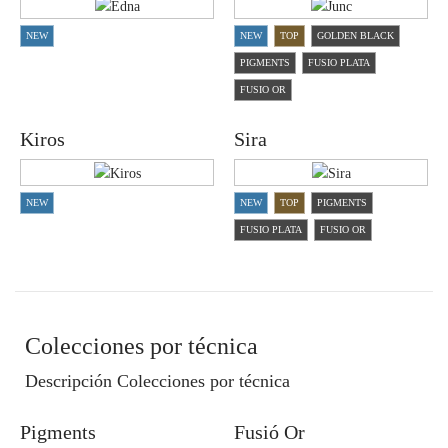
NEW
NEW
TOP
GOLDEN BLACK
PIGMENTS
FUSIO PLATA
FUSIO OR
Kiros
Sira
NEW
NEW
TOP
PIGMENTS
FUSIO PLATA
FUSIO OR
Colecciones por técnica
Descripción Colecciones por técnica
Pigments
Fusió Or