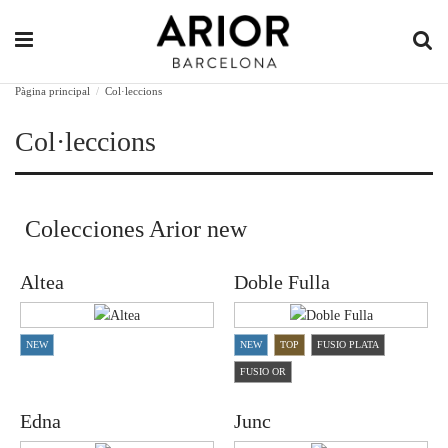
Pàgina principal
Col·leccions
Col·leccions
Colecciones Arior new
Altea
Doble Fulla
NEW
NEW
TOP
FUSIO PLATA
FUSIO OR
Edna
Junc