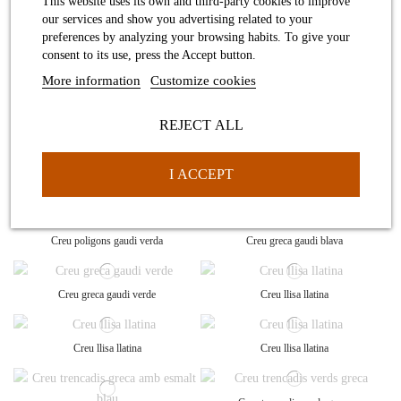
This website uses its own and third-party cookies to improve
Medalla
Medalla Verge amb el nen
our services and show you advertising related to your
preferences by analyzing your browsing habits. To give your
consent to its use, press the Accept button.
Creu mosaic trencadis llatina blau
Creu llisa llatina
More information
Customize cookies
Creu llisa gruixuda llatina
Creu vitrall llatina
REJECT ALL
Creu poligons gaudi blava
I ACCEPT
Creu sagrada familia rodona calada
Creu poligons gaudi verda
Creu greca gaudi blava
Creu greca gaudi verde
Creu llisa llatina
Creu llisa llatina
Creu llisa llatina