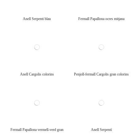
Anell Serpenti blau
Fermall Papallona ocres mitjana
Anell Cargolis colorins
Penjoll-fermall Cargolis gran colorins
Fermall Papallona vermell-verd gran
Anell Serpentí