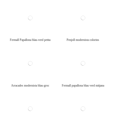
Fermall Papallona blau-verd petita
Penjoll modernista colorins
Arracades modernista blau-groc
Fermall papallona blau verd mitjana