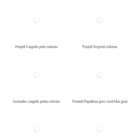
Penjoll Cargolis petit colorins
Penjoll Serpentí colorins
Arracades cargolis petita colorins
Fermall Papallona groc-verd-blau gran