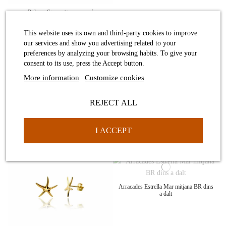
Polsera Star petita macramé
This website uses its own and third-party cookies to improve
Arracades Estrella de Mar rimini
our services and show you advertising related to your
preferences by analyzing your browsing habits. To give your
consent to its use, press the Accept button.
More information
Customize cookies
REJECT ALL
Arracades Estrella de Mar mini
I ACCEPT
Arracades Estrella de Mar petita
Arracades Estrella de Mar mini BR
Arracades Estrella Mar mitjana BR dins
a dalt