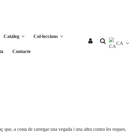
Catàleg
Col·leccions
CA
ta
Contacte
aç que, a costa de carregar una vegada i una altra contra les roques,