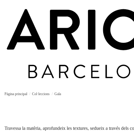
Pàgina principal
Col·leccions
Gala
Travessa la matèria, aprofundeix les textures, sedueix a través dels c