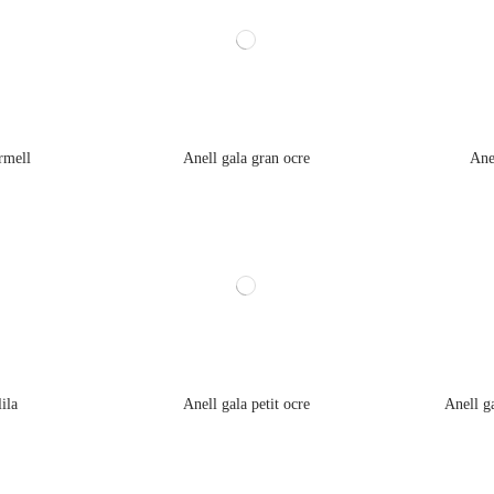
rmell
Anell gala gran ocre
Ane
lila
Anell gala petit ocre
Anell g