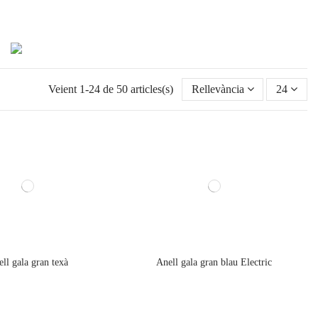
Veient 1-24 de 50 articles(s)
Rellevància
24
ll gala gran texà
Anell gala gran blau Electric