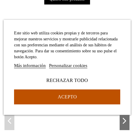
Detalles del producto
Este sitio web utiliza cookies propias y de terceros para
mejorar nuestros servicios y mostrarle publicidad relacionada
Colección
Rajola
con sus preferencias mediante el análisis de sus hábitos de
Referencia
3670983PU
navegación. Para dar su consentimiento sobre su uso pulse el
botón Acepto.
Más información
Personalizar cookies
Puede que también te gusten estos 16 artículos
RECHAZAR TODO
ACEPTO
Colgante summum pequeño plata y oro
Colgante caracol pequeño colorines