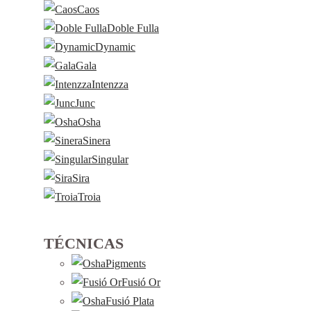
Caos
Doble Fulla
Dynamic
Gala
Intenzza
Junc
Osha
Sinera
Singular
Sira
Troia
TÉCNICAS
Pigments
Fusió Or
Fusió Plata