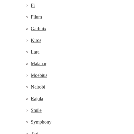
Fi
Filum
Garbuix
Kiros
Lara
Malabar
Moebius
Nairobi
Rajola
Smile
Symphony
Trai