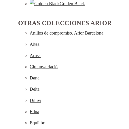
Golden Black
OTRAS COLECCIONES ARIOR
Anillos de compromiso. Arior Barcelona
Altea
Arusa
Circunval·lació
Dana
Delta
Diluvi
Edna
Equilibri