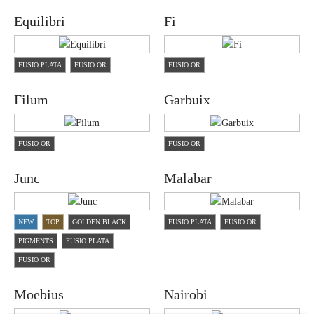
Equilibri
Fi
FUSIO PLATA
FUSIO OR
FUSIO OR
Filum
Garbuix
FUSIO OR
FUSIO OR
Junc
Malabar
NEW
TOP
GOLDEN BLACK
FUSIO PLATA
FUSIO OR
PIGMENTS
FUSIO PLATA
FUSIO OR
Moebius
Nairobi