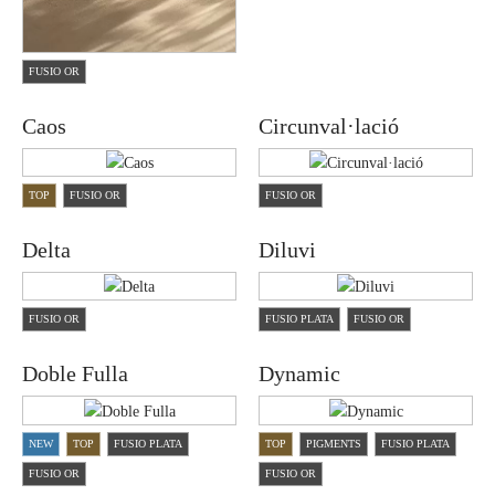
FUSIO OR
Caos
Circunval·lació
TOP
FUSIO OR
FUSIO OR
Delta
Diluvi
FUSIO OR
FUSIO PLATA
FUSIO OR
Doble Fulla
Dynamic
NEW
TOP
FUSIO PLATA
TOP
PIGMENTS
FUSIO PLATA
FUSIO OR
FUSIO OR