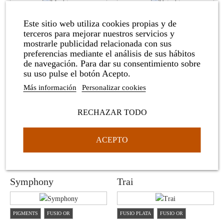
PIGMENTS
FUSIO PLATA
FUSIO OR
Este sitio web utiliza cookies propias y de
terceros para mejorar nuestros servicios y
FUSIO OR
mostrarle publicidad relacionada con sus
preferencias mediante el análisis de sus hábitos
Osha
Rajola
de navegación. Para dar su consentimiento sobre
su uso pulse el botón Acepto.
Más información
Personalizar cookies
TOP
PIGMENTS
FUSIO OR
FUSIO PLATA
FUSIO OR
Sira
Smile
RECHAZAR TODO
ACEPTO
NEW
TOP
PIGMENTS
PIGMENTS
FUSIO OR
FUSIO PLATA
FUSIO OR
Symphony
Trai
PIGMENTS
FUSIO OR
FUSIO PLATA
FUSIO OR