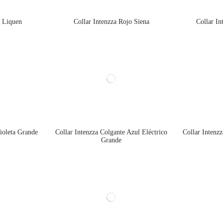
e Liquen
Collar Intenzza Rojo Siena
Collar In
ioleta Grande
Collar Intenzza Colgante Azul Eléctrico
Collar Intenz
Grande