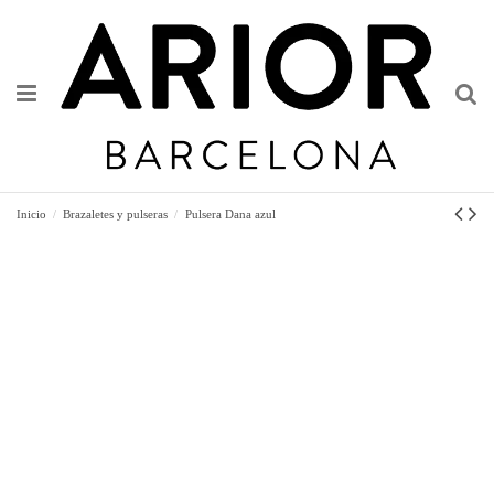
Inicio
Brazaletes y pulseras
Pulsera Dana azul