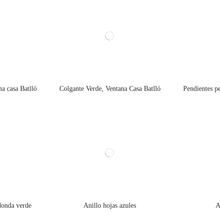
a casa Batlló
Colgante Verde, Ventana Casa Batlló
Pendientes p
donda verde
Anillo hojas azules
A